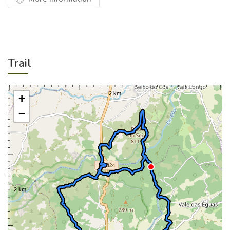
Trail
+
−