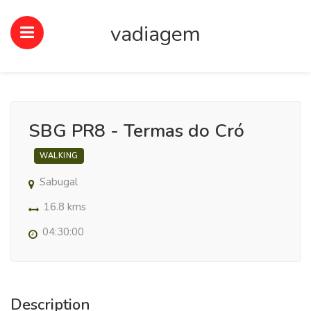
vadiagem
SBG PR8 - Termas do Cró
WALKING
Sabugal
16.8 kms
04:30:00
Description