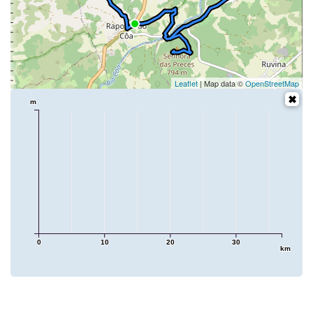
Leaflet
| Map data ©
OpenStreetMap
m
0
10
20
30
km