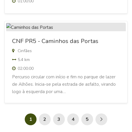
01:00:00
CNF PR5 - Caminhos das Portas
Cinfães
5.4 km
02:00:00
Percurso circular com início e fim no parque de lazer
de Alhões. Inicia-se pela estrada de asfalto, virando
logo à esquerda por uma…
1
2
3
4
5