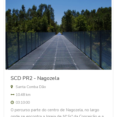
SCD PR2 - Nagozela
Santa Comba Dão
10.48 km
03:10:00
O percurso parte do centro de Nagozela, no largo
onde se encontra a Igreja de Nª Srª da Conceição e a