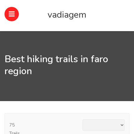
vadiagem
Best hiking trails in faro
region
75
Trails