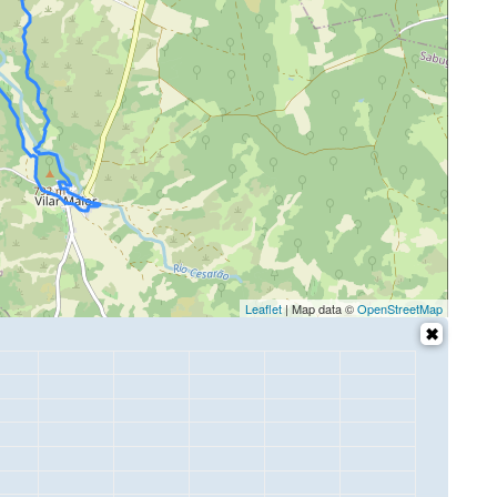
Leaflet
| Map data ©
OpenStreetMap