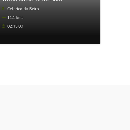
Celorico da Beira
Figue
11.1 kms
6.5 
02:45:00
03:00