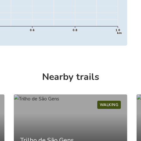
0.6
0.8
1.0
km
Nearby trails
WALKING
Trilho de São Gens