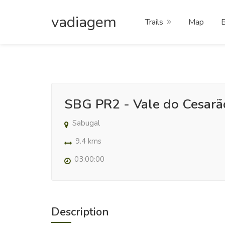
vadiagem
Trails
Map
SBG PR2 - Vale do Cesar
Sabugal
9.4 kms
03:00:00
Description