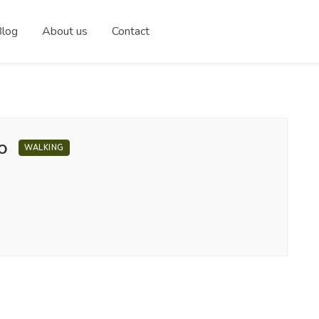
Blog
About us
Contact
ão
WALKING