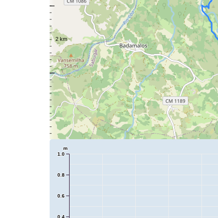
m
1.0
0.8
0.6
0.4