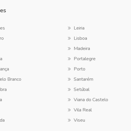
es
es
Leiria
ro
Lisboa
Madeira
a
Portalegre
ança
Porto
elo Branco
Santarém
bra
Setúbal
a
Viana do Castelo
Vila Real
da
Viseu