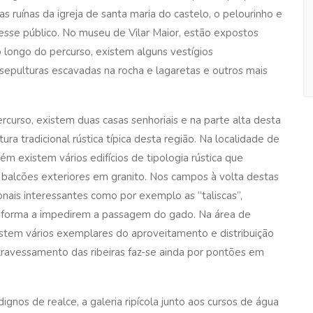
s ruínas da igreja de santa maria do castelo, o pelourinho e
resse público. No museu de Vilar Maior, estão expostos
 longo do percurso, existem alguns vestígios
sepulturas escavadas na rocha e lagaretas e outros mais
rcurso, existem duas casas senhoriais e na parte alta desta
ura tradicional rústica típica desta região. Na localidade de
bém existem vários edifícios de tipologia rústica que
e balcões exteriores em granito. Nos campos à volta destas
onais interessantes como por exemplo as “taliscas”,
e forma a impedirem a passagem do gado. Na área de
existem vários exemplares do aproveitamento e distribuição
atravessamento das ribeiras faz-se ainda por pontões em
ignos de realce, a galeria ripícola junto aos cursos de água