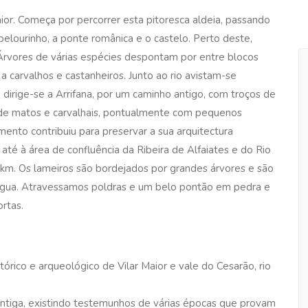
aior. Começa por percorrer esta pitoresca aldeia, passando
pelourinho, a ponte românica e o castelo. Perto deste,
 Árvores de várias espécies despontam por entre blocos
 a carvalhos e castanheiros. Junto ao rio avistam-se
dirige-se a Arrifana, por um caminho antigo, com troços de
 de matos e carvalhais, pontualmente com pequenos
mento contribuiu para preservar a sua arquitectura
 até à área de confluência da Ribeira de Alfaiates e do Rio
 2km. Os lameiros são bordejados por grandes árvores e são
gua. Atravessamos poldras e um belo pontão em pedra e
rtas.
tórico e arqueológico de Vilar Maior e vale do Cesarão, rio
ntiga, existindo testemunhos de várias épocas que provam