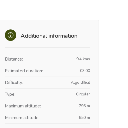
Additional information
Distance:
9.4 kms
Estimated duration:
03:00
Difficulty:
Algo díficil
Type:
Circular
Maximum altitude:
796 m
Minimum altitude:
650 m