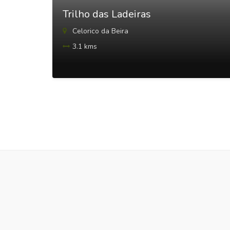
Trilho das Ladeiras
Celorico da Beira
3.1 kms