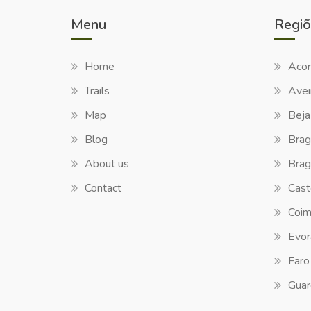
Menu
Regiõ
Home
Acor
Trails
Avei
Map
Beja
Blog
Brag
About us
Brag
Contact
Cast
Coim
Evor
Faro
Guar