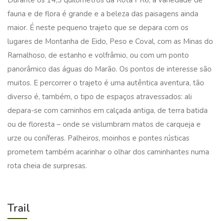
Durante os 14,3 quilómetros da Rota PR6, a variedade de
fauna e de flora é grande e a beleza das paisagens ainda
maior. É neste pequeno trajeto que se depara com os
lugares de Montanha de Eido, Peso e Coval, com as Minas do
Ramalhoso, de estanho e volfrâmio, ou com um ponto
panorâmico das águas do Marão. Os pontos de interesse são
muitos. E percorrer o trajeto é uma autêntica aventura, tão
diverso é, também, o tipo de espaços atravessados: ali
depara-se com caminhos em calçada antiga, de terra batida
ou de floresta – onde se vislumbram matos de carqueja e
urze ou coníferas. Palheiros, moinhos e pontes rústicas
prometem também acarinhar o olhar dos caminhantes numa
rota cheia de surpresas.
Trail