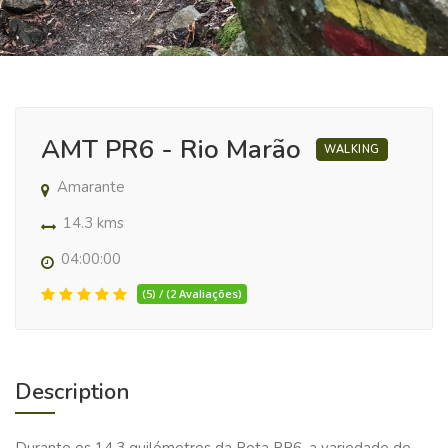
AMT PR6 - Rio Marão
WALKING
Amarante
14.3 kms
04:00:00
(5) / (2 Avaliações)
Description