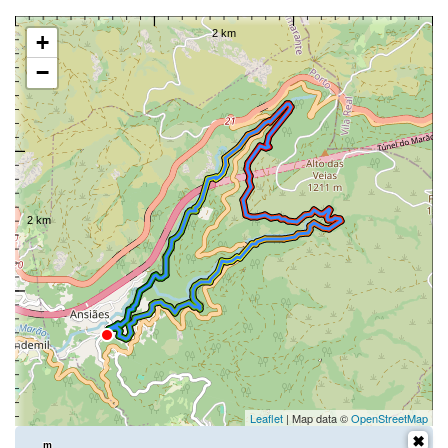
+
−
Leaflet
| Map data ©
OpenStreetMap
m