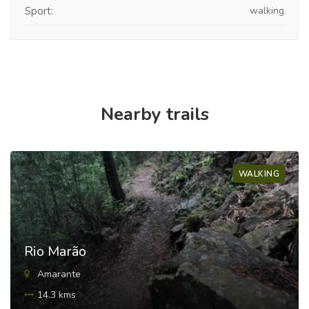
Sport:
walking
Nearby trails
WALKING
Rio Marão
Amarante
14.3 kms