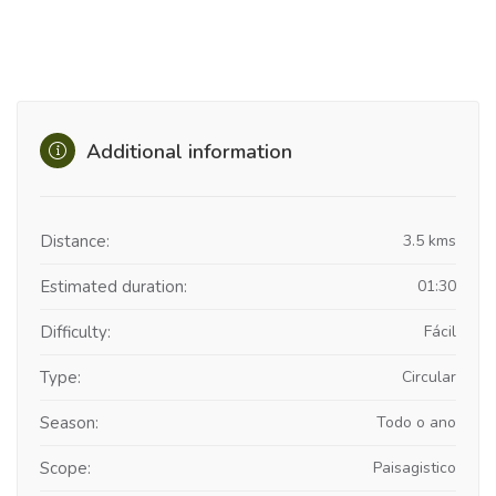
Additional information
Distance:
3.5 kms
Estimated duration:
01:30
Difficulty:
Fácil
Type:
Circular
Season:
Todo o ano
Scope:
Paisagistico